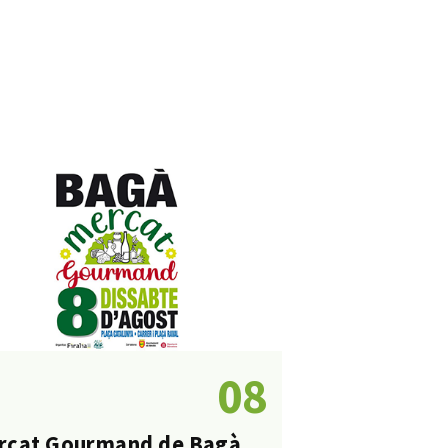
08
rcat Gourmand de Bagà