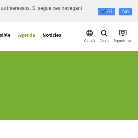
s teus interessos. Si segueixes navegant
Sí
No
sible
Agenda
Notícies
Català
Cerca
Segueix-nos