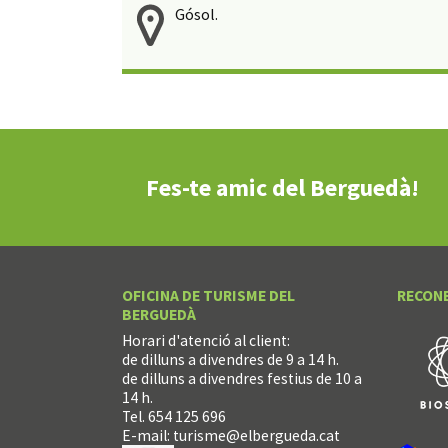
Gósol.
Fes-te amic del Berguedà!
OFICINA DE TURISME DEL
RECON
BERGUEDÀ
Horari d'atenció al client:
de dilluns a divendres de 9 a 14 h.
de dilluns a divendres festius de 10 a
14 h.
Tel. 654 125 696
E-mail:
turisme@elbergueda.cat