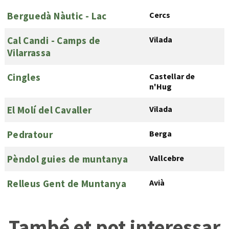
Berguedà Nàutic - Lac
Cercs
Cal Candi - Camps de
Vilada
Vilarrassa
Cingles
Castellar de
n'Hug
El Molí del Cavaller
Vilada
Pedratour
Berga
Pèndol guies de muntanya
Vallcebre
Relleus Gent de Muntanya
Avià
També et pot interessar