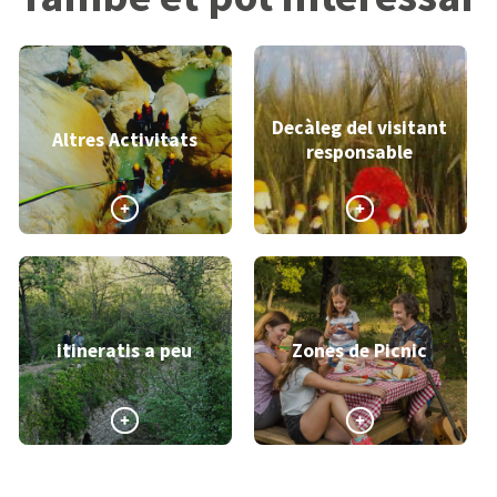
Decàleg del visitant
Altres Activitats
responsable
>
>
itineratis a peu
Zones de Picnic
>
>