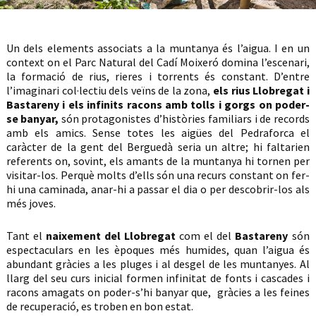
Un dels elements associats a la muntanya és l’aigua. I en un
context on el Parc Natural del Cadí Moixeró domina l’escenari,
la formació de rius, rieres i torrents és constant. D’entre
l’imaginari col·lectiu dels veïns de la zona,
els rius Llobregat i
Bastareny i els infinits racons amb tolls i gorgs on poder-
se banyar,
són protagonistes d’històries familiars i de records
amb els amics. Sense totes les aigües del Pedraforca el
caràcter de la gent del Berguedà seria un altre; hi faltarien
referents on, sovint, els amants de la muntanya hi tornen per
visitar-los. Perquè molts d’ells són una recurs constant on fer-
hi una caminada, anar-hi a passar el dia o per descobrir-los als
més joves.
Tant el
naixement del Llobregat
com el del
Bastareny
són
espectaculars en les èpoques més humides, quan l’aigua és
abundant gràcies a les pluges i al desgel de les muntanyes. Al
llarg del seu curs inicial formen infinitat de fonts i cascades i
racons amagats on poder-s’hi banyar que, gràcies a les feines
de recuperació, es troben en bon estat.