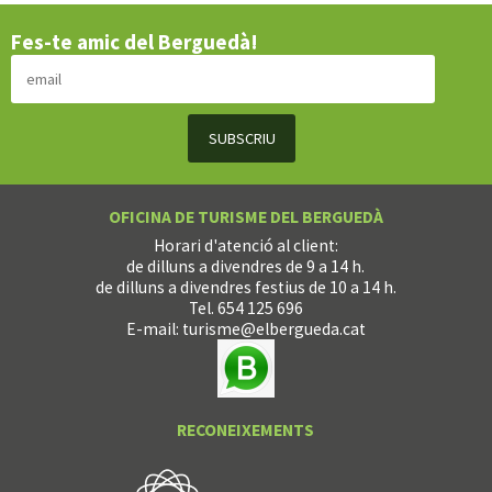
Fes-te amic del Berguedà!
OFICINA DE TURISME DEL BERGUEDÀ
Horari d'atenció al client:
de dilluns a divendres de 9 a 14 h.
de dilluns a divendres festius de 10 a 14 h.
Tel. 654 125 696
E-mail:
turisme@elbergueda.cat
RECONEIXEMENTS