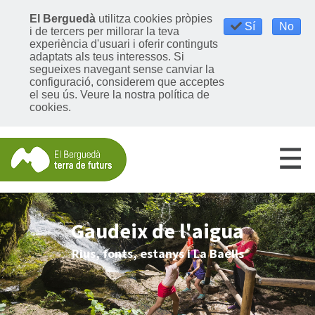
El Berguedà
utilitza cookies pròpies
Sí
No
i de tercers per millorar la teva
experiència d'usuari i oferir continguts
adaptats als teus interessos. Si
segueixes navegant sense canviar la
configuració, considerem que acceptes
el seu ús.
Veure la nostra política de
cookies
.
Gaudeix de l'aigua
Rius, fonts, estanys i La Baells