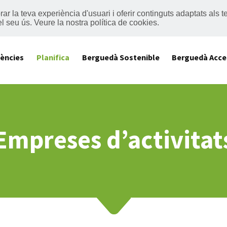
lorar la teva experiència d'usuari i oferir continguts adaptats al
el seu ús.
Veure la nostra política de cookies
.
iències
Planifica
Berguedà Sostenible
Berguedà Acce
Empreses d’activitat