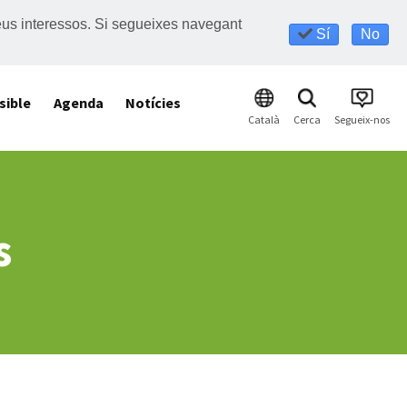
s teus interessos. Si segueixes navegant
Sí
No
sible
Agenda
Notícies
Català
Cerca
Segueix-nos
s