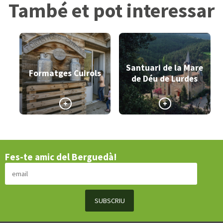
També et pot interessar
Santuari de la Mare
Formatges Cuirols
de Déu de Lurdes
>
>
Fes-te amic del Berguedà!