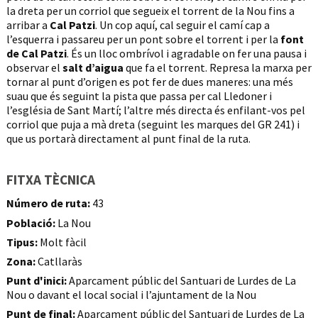
la dreta per un corriol que segueix el torrent de la Nou fins a
arribar a
Cal Patzi
. Un cop aquí, cal seguir el camí cap a
l’esquerra i passareu per un pont sobre el torrent i per la
font
de Cal Patzi
. És un lloc ombrívol i agradable on fer una pausa i
observar el
salt d’aigua
que fa el torrent. Represa la marxa per
tornar al punt d’origen es pot fer de dues maneres: una més
suau que és seguint la pista que passa per cal Lledoner i
l’església de Sant Martí; l’altre més directa és enfilant-vos pel
corriol que puja a mà dreta (seguint les marques del GR 241) i
que us portarà directament al punt final de la ruta.
FITXA TÈCNICA
Número de ruta:
43
Població:
La Nou
Tipus:
Molt fàcil
Zona:
Catllaràs
Punt d'inici:
Aparcament públic del Santuari de Lurdes de La
Nou o davant el local social i l’ajuntament de la Nou
Punt de final:
Aparcament públic del Santuari de Lurdes de La