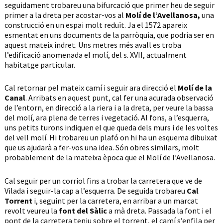
seguidament trobareu una bifurcació que primer heu de seguir
primer a la dreta per acostar-vos al
Molí de l’Avellanosa,
una
construcció en un espai molt reduït. Ja el 1572 apareix
esmentat en uns documents de la parròquia, que podria ser en
aquest mateix indret. Uns metres més avall es troba
l’edificació anomenada el molí, del s. XVII, actualment
habitatge particular.
Cal retornar pel mateix camí i seguir ara direcció el
Molí de la
Canal
. Arribats en aquest punt, cal fer una acurada observació
de l’entorn, en direcció a la riera i a la dreta, per veure la bassa
del molí, ara plena de terres i vegetació. Al fons, a l’esquerra,
uns petits turons indiquen el que queda dels murs i de les voltes
del vell molí. Hi trobareu un plafó on hi ha un esquema dibuixat
que us ajudarà a fer-vos una idea. Són obres similars, molt
probablement de la mateixa època que el Molí de l’Avellanosa.
Cal seguir per un corriol fins a trobar la carretera que ve de
Vilada i seguir-la cap a l’esquerra. De seguida trobareu
Cal
Torrent
i, seguint per la carretera, en arribar a un marcat
revolt veureu la
font del Sàlic
a mà dreta. Passada la font i el
pont de la carretera teniu sobre el torrent, el camí s’enfila per