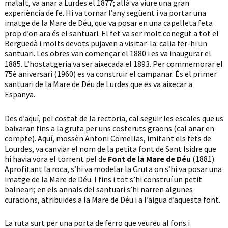
malalt, va anar a Lurdes el 1877; allà va viure una gran
experiència de fe. Hi va tornar l’any següent i va portar una
imatge de la Mare de Déu, que va posar en una capelleta feta
prop d’on ara és el santuari. El fet va ser molt conegut a tot el
Berguedà i molts devots pujaven a visitar-la: calia fer-hi un
santuari. Les obres van començar el 1880 i es va inaugurar el
1885. L’hostatgeria va ser aixecada el 1893. Per commemorar el
75è aniversari (1960) es va construir el campanar. És el primer
santuari de la Mare de Déu de Lurdes que es va aixecar a
Espanya.
Des d’aquí, pel costat de la rectoria, cal seguir les escales que us
baixaran fins a la gruta per uns costeruts graons (cal anar en
compte). Aquí, mossèn Antoni Comellas, imitant els fets de
Lourdes, va canviar el nom de la petita font de Sant Isidre que
hi havia vora el torrent pel de
Font de la Mare de Déu
(1881).
Aprofitant la roca, s’hi va modelar la Gruta on s’hi va posar una
imatge de la Mare de Déu. I fins i tot s’hi construí un petit
balneari; en els annals del santuari s’hi narren algunes
curacions, atribuïdes a la Mare de Déu i a l’aigua d’aquesta font.
La ruta surt per una porta de ferro que veureu al fons i