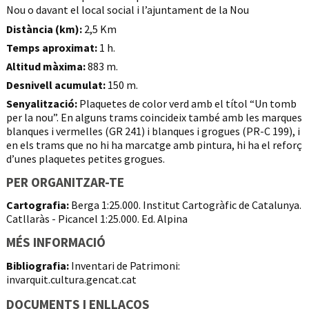
Nou o davant el local social i l’ajuntament de la Nou
Distància (km):
2,5 Km
Temps aproximat:
1 h.
Altitud màxima:
883 m.
Desnivell acumulat:
150 m.
Senyalització:
Plaquetes de color verd amb el títol “Un tomb
per la nou”. En alguns trams coincideix també amb les marques
blanques i vermelles (GR 241) i blanques i grogues (PR-C 199), i
en els trams que no hi ha marcatge amb pintura, hi ha el reforç
d’unes plaquetes petites grogues.
PER ORGANITZAR-TE
Cartografia:
Berga 1:25.000. Institut Cartogràfic de Catalunya.
Catllaràs - Picancel 1:25.000. Ed. Alpina
MÉS INFORMACIÓ
Bibliografia:
Inventari de Patrimoni:
invarquit.cultura.gencat.cat
DOCUMENTS I ENLLAÇOS