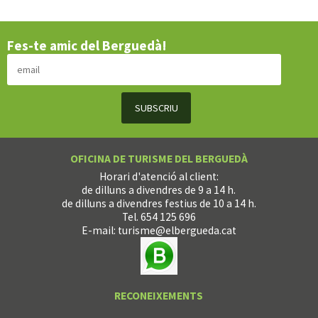
Fes-te amic del Berguedà!
OFICINA DE TURISME DEL BERGUEDÀ
Horari d'atenció al client:
de dilluns a divendres de 9 a 14 h.
de dilluns a divendres festius de 10 a 14 h.
Tel. 654 125 696
E-mail:
turisme@elbergueda.cat
RECONEIXEMENTS