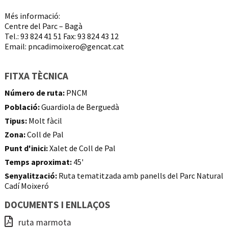
Més informació:
Centre del Parc – Bagà
Tel.: 93 824 41 51 Fax: 93 824 43 12
Email:
pncadimoixero@gencat.cat
FITXA TÈCNICA
Número de ruta:
PNCM
Població:
Guardiola de Berguedà
Tipus:
Molt fàcil
Zona:
Coll de Pal
Punt d'inici:
Xalet de Coll de Pal
Temps aproximat:
45'
Senyalització:
Ruta tematitzada amb panells del Parc Natural
Cadí Moixeró
DOCUMENTS I ENLLAÇOS
ruta marmota