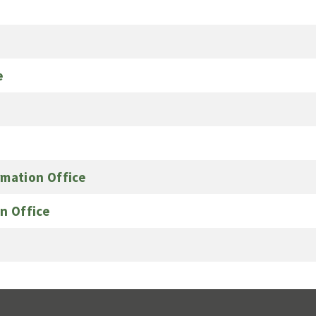
e
rmation Office
on Office